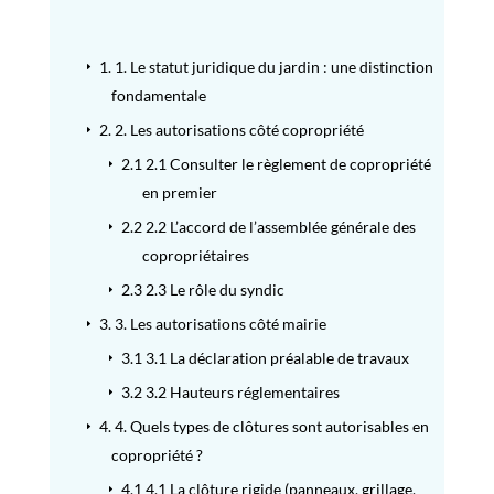
1.
1. Le statut juridique du jardin : une distinction
E
fondamentale
2.
2. Les autorisations côté copropriété
E
2.1
2.1 Consulter le règlement de copropriété
E
en premier
2.2
2.2 L’accord de l’assemblée générale des
E
copropriétaires
2.3
2.3 Le rôle du syndic
E
3.
3. Les autorisations côté mairie
E
3.1
3.1 La déclaration préalable de travaux
E
3.2
3.2 Hauteurs réglementaires
E
4.
4. Quels types de clôtures sont autorisables en
E
copropriété ?
4.1
4.1 La clôture rigide (panneaux, grillage,
E