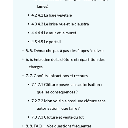
lames)
4.2
4.2 La haie végétale
E
4.3
4.3 Le brise-vue et le claustra
E
4.4
4.4 Le mur et le muret
E
4.5
4.5 Le portail
E
5.
5. Démarche pas à pas : les étapes à suivre
E
6.
6. Entretien de la clôture et répartition des
E
charges
7.
7. Conflits, infractions et recours
E
7.1
7.1 Clôture posée sans autorisation :
E
quelles conséquences ?
7.2
7.2 Mon voisin a posé une clôture sans
E
autorisation : que faire ?
7.3
7.3 Clôture et vente du lot
E
8.
8. FAQ — Vos questions fréquentes
E