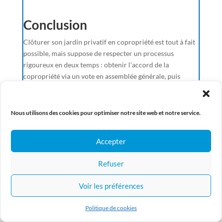
Conclusion
Clôturer son jardin privatif en copropriété est tout à fait
possible, mais suppose de respecter un processus
rigoureux en deux temps : obtenir l’accord de la
copropriété via un vote en assemblée générale, puis
vérifier les obligations urbanistiques auprès de la mairie.
La première erreur à éviter est d’agir sans consulter le
règlement de copropriété et le syndic — une clôture
Nous utilisons des cookies pour optimiser notre site web et notre service.
posée sans autorisation expose à une obligation de
démontage et à des frais importants.
Accepter
En amont, identifiez précisément le statut juridique de
votre jardin, car c’est lui qui conditionne l’ensemble de
Refuser
vos droits. En aval, formalisez par écrit la répartition des
Voir les préférences
charges d’entretien pour anticiper tout litige futur,
notamment en cas de revente.
Politique de cookies